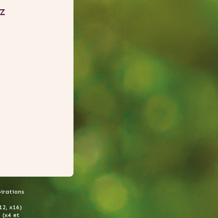
z
pirations
12, x16)
 (x4 et