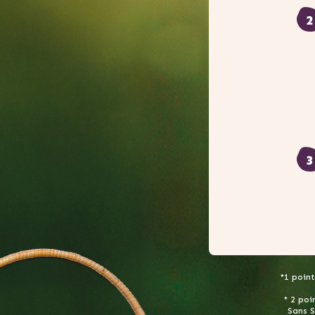
*1 point
* 2 poi
Sans S