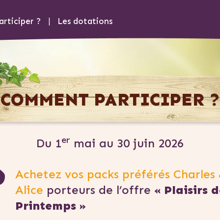
rticiper ?
|
Les dotations
COMMENT PARTICIPER ?
er
Du 1
mai au 30 juin 2026
Achetez vos packs préférés Charles
Alice
porteurs de l’offre
« Plaisirs 
Printemps »