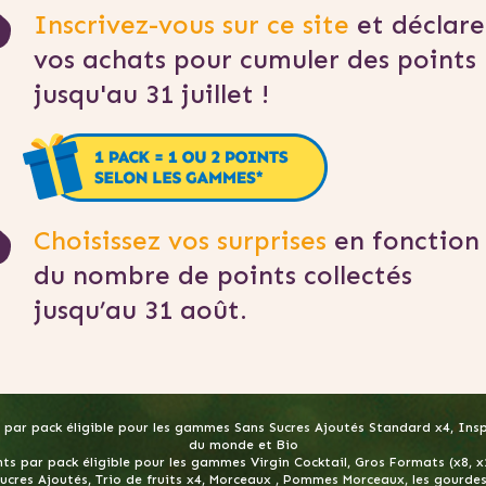
Inscrivez-vous sur ce site
et déclare
vos achats pour cumuler des points
jusqu'au 31 juillet !
Choisissez vos surprises
en fonction
du nombre de points collectés
jusqu’au 31 août.
 par pack éligible pour les gammes Sans Sucres Ajoutés Standard x4, Ins
du monde et Bio
nts par pack éligible pour les gammes Virgin Cocktail, Gros Formats (x8, x
ucres Ajoutés, Trio de fruits x4, Morceaux , Pommes Morceaux, les gourdes